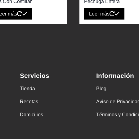
s Con Costillar
Pechuga Entera
eer más
Leer más
Servicios
Información
Tienda
Blog
Recetas
Aviso de Privacida
Domicilios
Términos y Condic