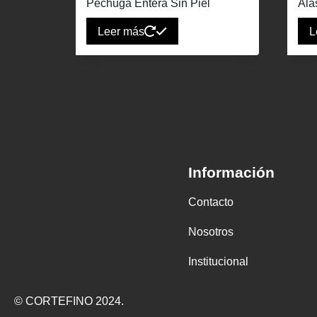
Pechuga Entera Sin Piel
Ala
Leer más
L
Información
Contacto
Nosotros
Institucional
© CORTEFINO 2024.