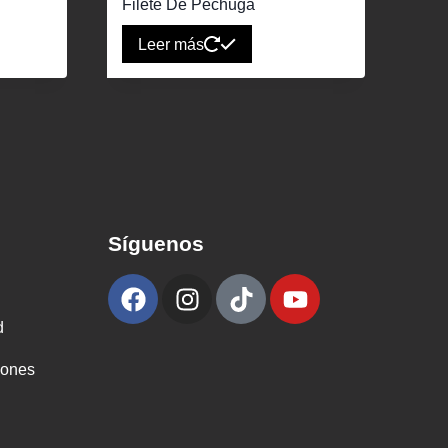
Filete De Pechuga
Leer más
Síguenos
d
iones