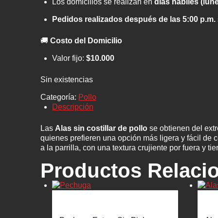
Los domicilios se realizan en
días hábiles (lun
Pedidos realizados después de las 5:00 p.m.
🚚
Costo del Domicilio
Valor fijo:
$10.000
Sin existencias
Categoría:
Pollo
Descripción
Las
Alas sin costillar de pollo
se obtienen del extre
quienes prefieren una opción más ligera y fácil de c
a la parrilla, con una textura crujiente por fuera y ti
Productos Relaci