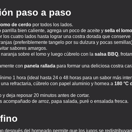
ión paso a paso
lomo de cerdo
por todos los lados.
 parrilla bien caliente, agrega un poco de aceite y
sella el lom
 los cuatro lados hasta lograr una costra dorada que conserve 
anjas (preferiblemente tangelo por su dulzura y pocas semillas)
evitar sabores amargos.
 naranja sobre el lomo y luego cúbrelo con la
salsa BBQ
, frot
amente con
panela rallada
para formar una deliciosa costra ca
nimo 1 hora (ideal hasta 24 o 48 horas para un sabor más inte
 una refractaria, cúbrelo con papel aluminio y hornea a
180 °C 
o y deja reposar 20 minutos antes de cortar.
as acompañado de arroz, papa salada, puré o ensalada fresca.
fino
mo después del horneado permite que los jugos se redistribuyan