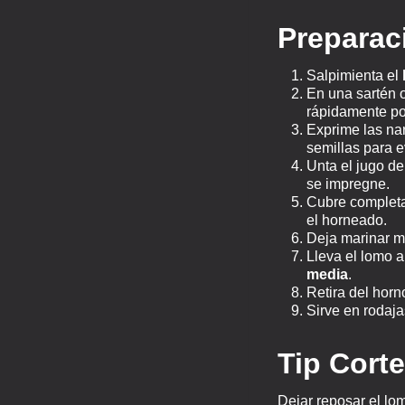
Preparac
Salpimienta el
En una sartén o
rápidamente por
Exprime las nar
semillas para 
Unta el jugo de
se impregne.
Cubre complet
el horneado.
Deja marinar mí
Lleva el lomo a
media
.
Retira del horn
Sirve en rodaj
Tip Corte
Dejar reposar el lo