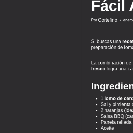
Fácil
Cortefino
Por
enero
Si buscas una
rece
preparación de lomo
La combinación de 
fresco
logra una ca
Ingredie
1
lomo de cerd
Sal y pimienta 
2 naranjas (ide
Salsa BBQ (cant
Panela rallada 
Aceite