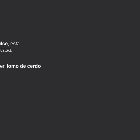
ulce
, esta
 casa.
buen
lomo de cerdo