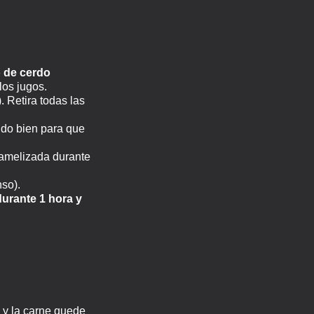
o de cerdo
los jugos.
. Retira todas las
ando bien para que
ramelizada durante
nso).
durante 1 hora y
 y la carne quede