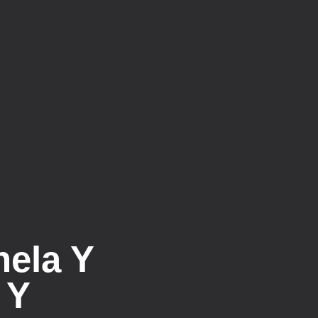
ela Y
 Y